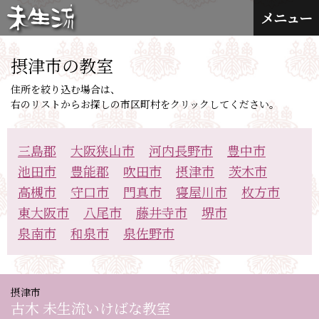
メニュー
摂津市の教室
住所を絞り込む場合は、
右のリストからお探しの市区町村をクリックしてください。
三島郡
大阪狭山市
河内長野市
豊中市
池田市
豊能郡
吹田市
摂津市
茨木市
高槻市
守口市
門真市
寝屋川市
枚方市
東大阪市
八尾市
藤井寺市
堺市
泉南市
和泉市
泉佐野市
摂津市
古木 未生流いけばな教室