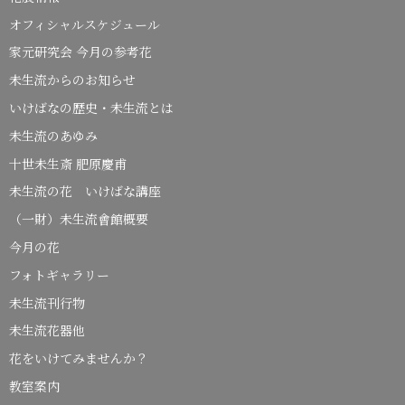
オフィシャルスケジュール
家元研究会 今月の参考花
未生流からのお知らせ
いけばなの歴史・未生流とは
未生流のあゆみ
十世未生斎 肥原慶甫
未生流の花 いけばな講座
（一財）未生流會館概要
今月の花
フォトギャラリー
未生流刊行物
未生流花器他
花をいけてみませんか？
教室案内