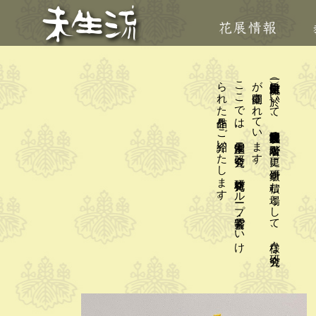
。
こ
こ
で
は
、
家元主催の
研究会と
、
格花研究グ
ル
ープ
・紫雲会で
い
け
ら
れ
た
作品を
ご
紹介い
た
し
ま
す
。
（一財）未生流會館に
於い
て
、
師範免状取得者以上の
階級者が
更に
研鑽を
積む
場と
し
て
、
様々な
研究会
が
開催さ
れ
て
い
ま
す