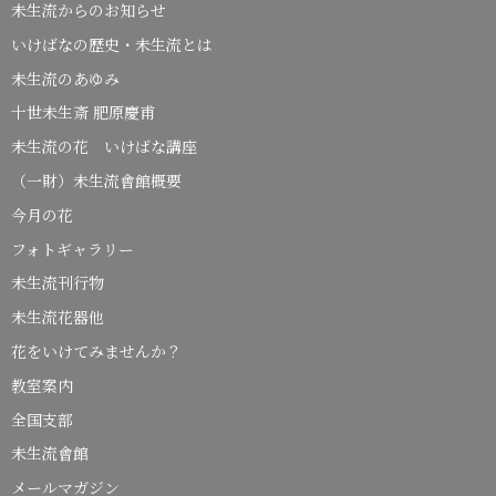
未生流からのお知らせ
いけばなの歴史・未生流とは
未生流のあゆみ
十世未生斎 肥原慶甫
未生流の花 いけばな講座
（一財）未生流會館概要
今月の花
フォトギャラリー
未生流刊行物
未生流花器他
花をいけてみませんか？
教室案内
全国支部
未生流會館
メールマガジン