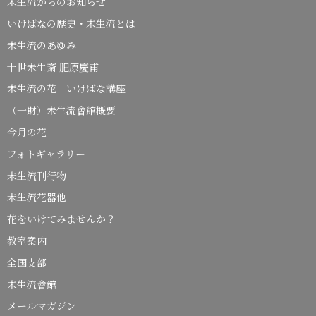
未生流からのお知らせ
いけばなの歴史・未生流とは
未生流のあゆみ
十世未生斎 肥原慶甫
未生流の花 いけばな講座
（一財）未生流會館概要
今月の花
フォトギャラリー
未生流刊行物
未生流花器他
花をいけてみませんか？
教室案内
全国支部
未生流會館
メールマガジン