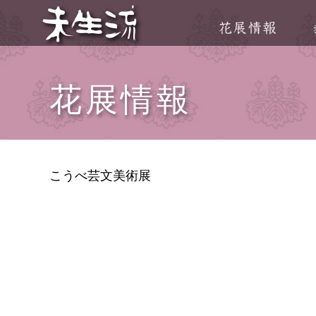
花展情報
こうべ芸文美術展