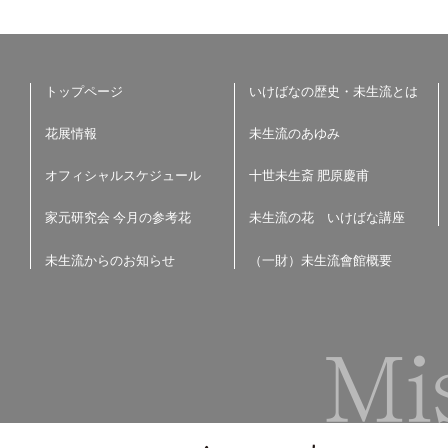
トップページ
いけばなの歴史・未生流とは
花展情報
未生流のあゆみ
オフィシャルスケジュール
十世未生斎 肥原慶甫
家元研究会 今月の参考花
未生流の花 いけばな講座
未生流からのお知らせ
（一財）未生流會館概要