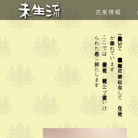
。
こ
こ
で
は
、
家元主催の
研究会と
、
格花研究グ
ル
ープ
・紫雲会で
い
け
ら
れ
た
作品を
ご
紹介い
た
し
ま
す
。
（一財）未生流會館に
於い
て
、
師範免状取得者以上の
階級者が
更に
研鑽を
積む
場と
し
て
、
様々な
研究会
が
開催さ
れ
て
い
ま
す