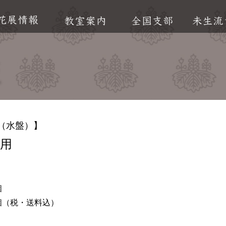
販
（水盤）】
用
個
／3個（税・送料込）