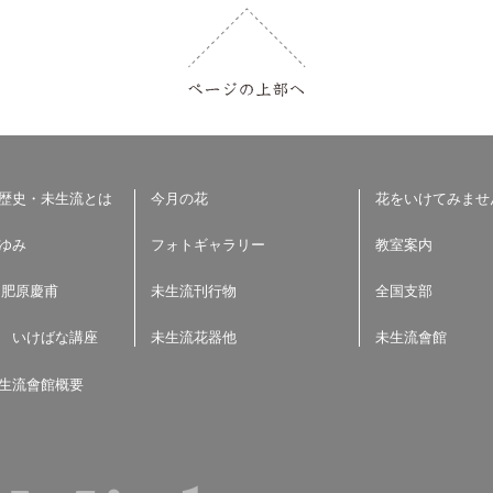
歴史・未生流とは
今月の花
花をいけてみませ
ゆみ
フォトギャラリー
教室案内
 肥原慶甫
未生流刊行物
全国支部
 いけばな講座
未生流花器他
未生流會館
生流會館概要